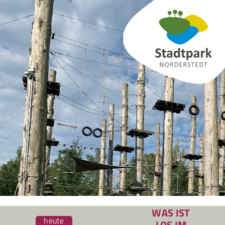
Zum
Inhalt
springen
WAS IST
heute
LOS IM