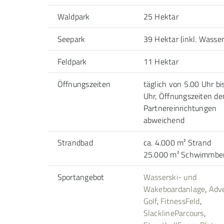
Waldpark
25 Hektar
Seepark
39 Hektar (inkl. Wasser
Feldpark
11 Hektar
Öffnungszeiten
täglich von 5.00 Uhr bi
Uhr, Öffnungszeiten de
Partnereinrichtungen
abweichend
Strandbad
ca. 4.000 m² Strand
25.000 m² Schwimmber
Sportangebot
Wasserski- und
Wakeboardanlage
,
Adv
Golf
,
FitnessFeld
,
SlacklineParcours
,