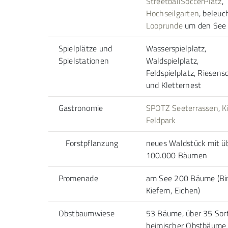
StreetballSoccerPlatz
,
Hochseilgarten
, beleuc
Looprunde
um den See
Spielplätze und
Wasserspielplatz,
Spielstationen
Waldspielplatz,
Feldspielplatz, Riesen
und Kletternest
Gastronomie
SPOTZ Seeterrassen
,
K
Feldpark
Forstpflanzung
neues Waldstück mit ü
100.000 Bäumen
Promenade
am See 200 Bäume (Bir
Kiefern, Eichen)
Obstbaumwiese
53 Bäume, über 35 Sor
heimischer Obstbäume