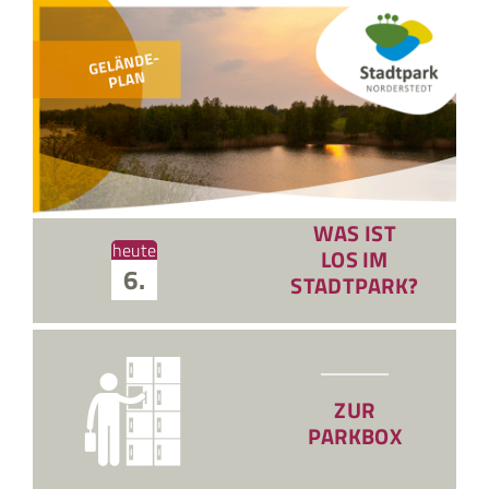
Zum
Inhalt
springen
WAS IST
heute
LOS IM
6.
STADTPARK?
ZUR
PARKBOX