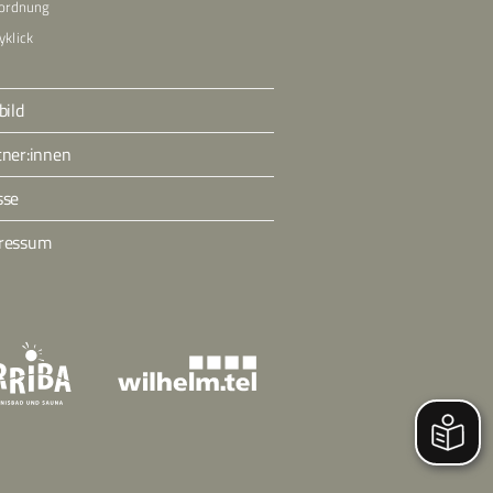
ordnung
klick
bild
tner:innen
sse
ressum