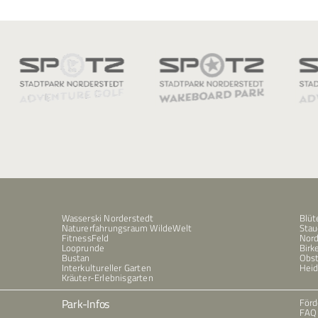
Wasserski Norderstedt
Blüt
Naturerfahrungsraum WildeWelt
Stau
FitnessFeld
Nord
Looprunde
Birk
Bustan
Obs
Interkultureller Garten
Hei
Kräuter-Erlebnisgarten
Park-Infos
Förd
FAQ