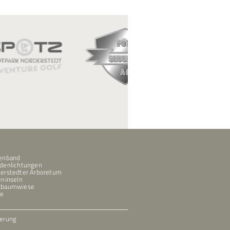
enband
denlichtungen
erstedter Arboretum
eninseln
tbaumwiese
de
erung