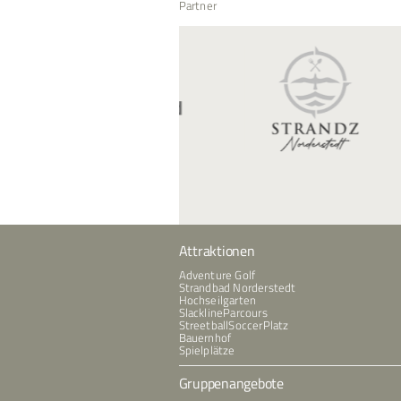
Partner
Attraktionen
Adventure Golf
Strandbad Norderstedt
Hochseilgarten
SlacklineParcours
StreetballSoccerPlatz
Bauernhof
Spielplätze
Gruppenangebote